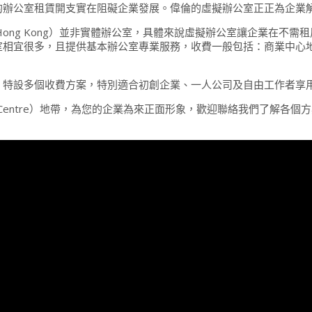
的辦公室租賃開支實在阻礙企業發展。偉倫的虛擬辦公室正正為企業
fice Hong Kong）並非實體辦公室，具體來說虛擬辦公室讓企業
室相宜很多，且提供基本辦公室專業服務，收費一般包括：商業中心
，特設多個收費方案，特別適合初創企業、一人公司及自由工作者享
s Centre）地帶，為您的企業為來正面形象，歡迎聯絡我們了解各個