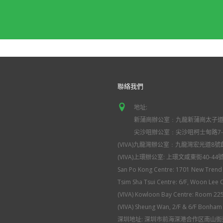
聯絡我們
地址:
新蒲崗辦公室﹕九龍新蒲崗太子道東
尖沙咀辦公室﹕尖沙咀柯士甸路7-
(VIVA)九龍灣辦公室﹕九龍灣宏光道8號
(VIVA)上環辦公室: 上環文咸東街40-44
San Po Kong Centre: 1701 New Trend 
Tsim Sha Tsui Centre: 6/F, Woon Lee 
(VIVA) Kowloon Bay Centre: Room 22
(VIVA) Sheung Wan, 2/F & 6/F Bonham
深圳地址: 深圳市前海深港合作区南山街