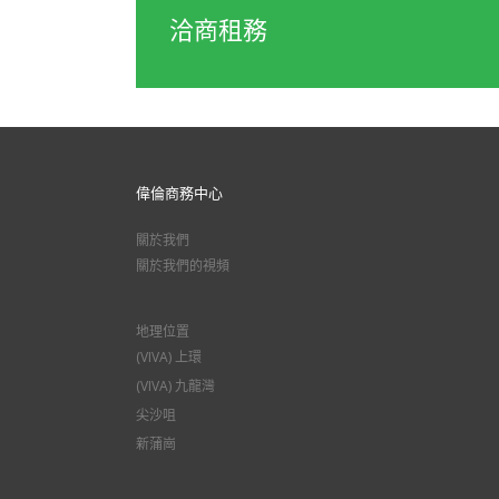
洽商租務
偉倫商務中心
關於我們
關於我們的視頻
地理位置
(VIVA) 上環
(VIVA) 九龍灣
尖沙咀
新蒲崗