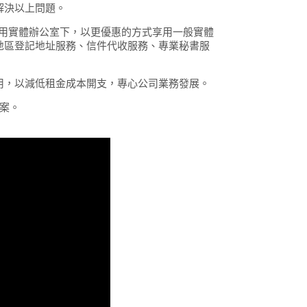
解決以上問題。
在不需租用實體辦公室下，以更優惠的方式享用一般實體
地區登記地址服務、信件代收服務、專業秘書服
用，以減低租金成本開支，專心公司業務發展。
方案。